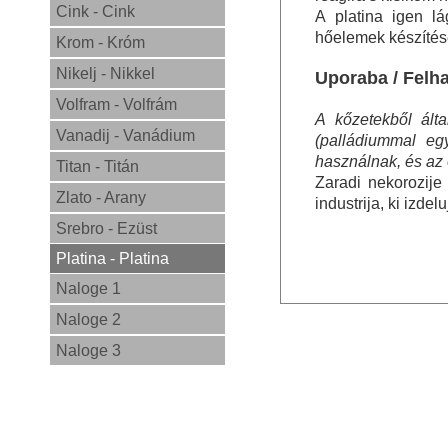
Cink - Cink
A platina igen lá
hőelemek készítés
Krom - Króm
Nikelj - Nikkel
Uporaba / Felh
Volfram - Volfrám
A kőzetekből ált
Vanadij - Vanádium
(palládiummal eg
használnak, és az
Titan - Titán
Zaradi nekorozije
Zlato - Arany
industrija, ki izdel
Srebro - Ezüst
Platina - Platina
Naloge 1
Naloge 2
Naloge 3