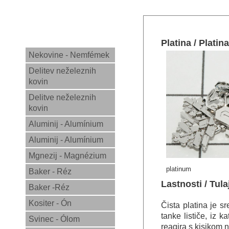
Platina / Platina
Nekovine - Nemfémek
Delitev neželeznih
kovin
Delitve neželeznih
kovin
Aluminij - Alumínium
Aluminij - Alumínium
Mgnezij - Magnézium
platinum
Baker - Réz
Lastnosti / Tul
Baker -Réz
Kositer - Ón
Čista platina je s
tanke lističe, iz 
Svinec - Ólom
reagira s kisikom n