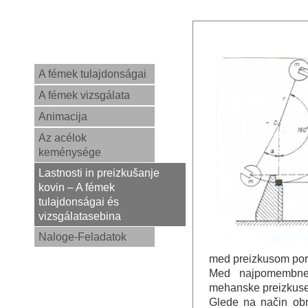
A fémek tulajdonságai
A fémek vizsgálata
Animacija
Az acélok
keménysége
Lastnosti in preizkušanje
kovin – A fémek
tulajdonságai és
vizsgálatasebina
Naloge-Feladatok
med preizkusom poru
Med najpomembnej
mehanske preizkuse 
Glede na način ob