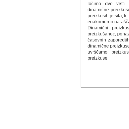
ločimo dve vrsti 
dinamične preizkuse 
preizkusih je sila, k
enakomerno narašča (
Dinamični preizku
preizkušanec, ponav
časovnih zaporedjih
dinamične preizkus
uvrščamo: preizkus
preizkuse.