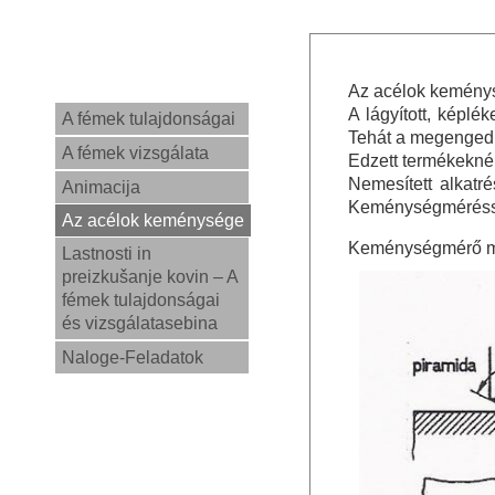
Az acélok kemény
A lágyított, képlé
A fémek tulajdonságai
Tehát a megengedh
A fémek vizsgálata
Edzett termékeknél
Nemesített alkatr
Animacija
Keménységméréssel
Az acélok keménysége
Keménységmérő m
Lastnosti in
preizkušanje kovin – A
fémek tulajdonságai
és vizsgálatasebina
Naloge-Feladatok