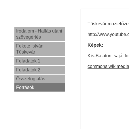
Tüskevár mozielőzet
Irodalom - Hallás utáni
http://www.youtube
szövegértés
Képek:
Fekete István:
Tüskevár
Kis-Balaton: saját fo
Feladatok 1
commons.wikimedia
Feladatok 2
Összefoglalás
Források