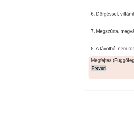
6. Dörgéssel, villáml
7. Megszúrta, megvág
8. A távolból nem robba
Megfejtés (Függőleg