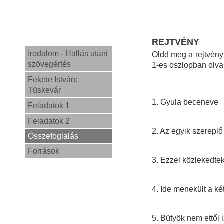
REJTVÉNY
Irodalom - Hallás utáni
Oldd meg a rejtvényt
szövegértés
1-es oszlopban olva
Fekete István:
Tüskevár
1. Gyula beceneve
Feladatok 1
Feladatok 2
2. Az egyik szerepl
Összefoglalás
Források
3. Ezzel közlekedtek
4. Ide menekült a két
5. Bütyök nem ettől 