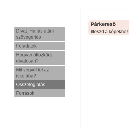
Párkereső
Divat_Hallás utáni
Illeszd a képekhez
szövegértés
Feladatok
Hogyan öltözködj
divatosan?
Mit vegyél fel az
iskolába?
Összefoglalás
Források