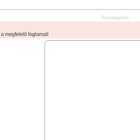
Összefoglalás
 a megfelelő foglamat!