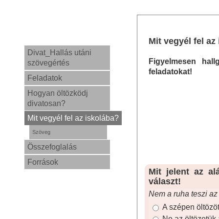
Mit vegyél fel az
Divat_Hallás utáni
Figyelmesen hal
szövegértés
feladatokat!
Feladatok
Hogyan öltözködj
divatosan?
Mit vegyél fel az iskolába?
Szöveg
Összefoglalás
Források
Mit jelent az a
választ!
Nem a ruha teszi az
A szépen öltözö
Ne az öltözetük 