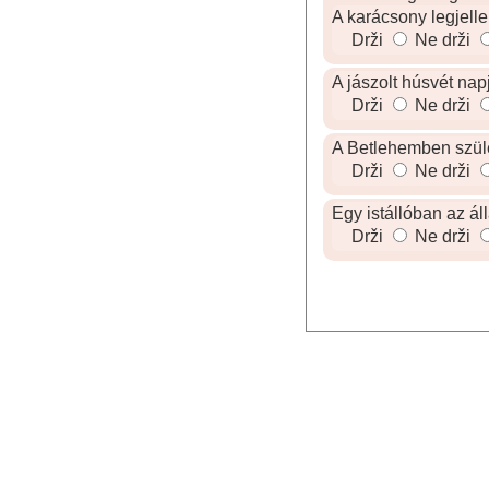
A karácsony legjell
Drži
Ne drži
A jászolt húsvét napj
Drži
Ne drži
A Betlehemben szül
Drži
Ne drži
Egy istállóban az áll
Drži
Ne drži