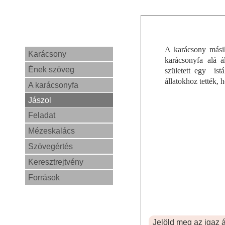
A karácsony másik
Karácsony
karácsonyfa alá á
Ének szöveg
született egy
ist
állatokhoz tették,
A karácsonyfa
Jászol
Feladat
Mézeskalács
Szövegértés
Keresztrejtvény
Források
Jelöld meg az igaz á