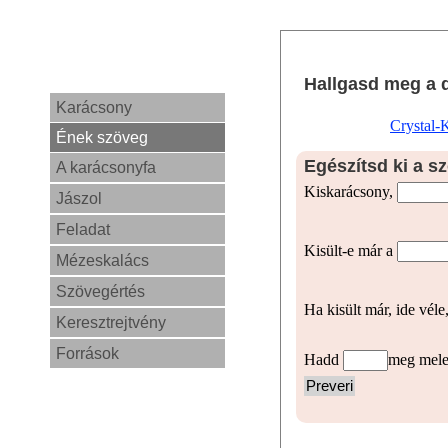
Hallgasd meg a d
Karácsony
Crystal-
Ének szöveg
Egészítsd ki a s
A karácsonyfa
Kiskarácsony,
Jászol
Feladat
Kisült-e már a
Mézeskalács
Szövegértés
Ha kisült már, ide véle
Keresztrejtvény
Források
Hadd
meg mele