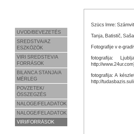
Szücs Imre: Számvit
UVOD/BEVEZETÉS
Tanja, Batistič, Saš
SREDSTVA/AZ
Fotografije v e-grad
ESZKÖZÖK
VIRI SREDSTEV/A
fotografija: Ljub
FORRÁSOK
http://www.24ur.com
BILANCA STANJA/A
fotografija: A készl
MÉRLEG
http://tudasbazis.sul
POVZETEK/
ÖSSZEGZÉS
NALOGE/FELADATOK
NALOGE/FELADATOK
VIRI/FORRÁSOK