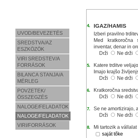
IGAZ/HAMIS
4.
UVOD/BEVEZETÉS
Izberi pravilno trditev
Med kratkoročna s
SREDSTVA/AZ
inventar, denar in or
ESZKÖZÖK
Drži
Ne drži
VIRI SREDSTEV/A
FORRÁSOK
Katere trditve veljaj
5.
Imajo krajšo življenj
BILANCA STANJA/A
Drži
Ne drži
MÉRLEG
Kratkoročna sredstv
6.
POVZETEK/
Drži
Ne drži
ÖSSZEGZÉS
NALOGE/FELADATOK
Se ne amortizirajo, 
7.
Drži
Ne drži
NALOGE/FELADATOK
VIRI/FORRÁSOK
Mi tartozik a vállal
8.
saját tőke