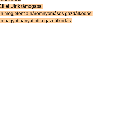
Cillei Ulrik támogatta.
en megjelent a háromnyomásos gazdálkodás.
n nagyot hanyatlott a gazdálkodás.