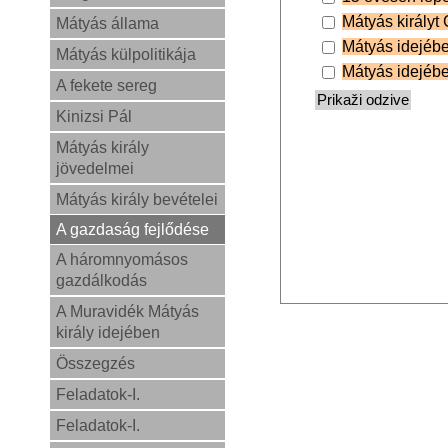
Mátyás királyt 
Mátyás állama
Mátyás idejéb
Mátyás külpolitikája
Mátyás idejébe
A fekete sereg
Kinizsi Pál
Mátyás király
jövedelmei
Mátyás király bevételei
A gazdaság fejlődése
A háromnyomásos
gazdálkodás
A Muravidék Mátyás
király idejében
Összegzés
Feladatok-I.
Feladatok-I.