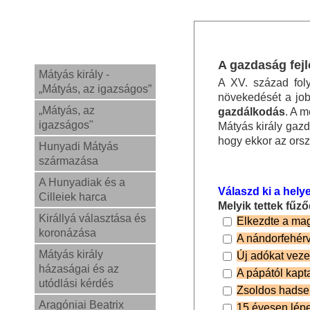
A gazdaság fej
Mátyás király -
A XV. század fol
„Mátyás, az igazságos”
növekedését a job
„Mátyás, az
gazdálkodás
. A 
igazságos"
Mátyás király gazd
hogy ekkor az orsz
Hunyadi Mátyás
származása
A Hunyadiak és a
Válaszd ki a helye
Cilleiek harca
Melyik tettek fűz
Királlyá választása és
Elkezdte a mag
koronázása
A nándorfehérv
Mátyás király
Új adókat vezet
házaságai és az
A pápától kapt
utódlási kérdés
Zsoldos hadser
Aragóniai Beatrix
15 évesen lépet