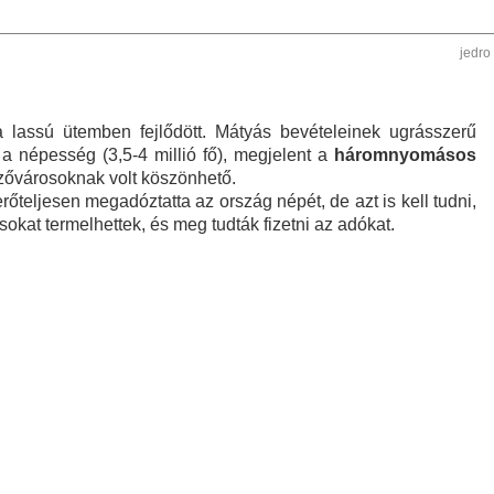
jedro
lassú ütemben fejlődött. Mátyás bevételeinek ugrásszerű
 népesség (3,5-4 millió fő), megjelent a
háromnyomásos
ővárosoknak volt köszönhető.
őteljesen megadóztatta az ország népét, de azt is kell tudni,
okat termelhettek, és meg tudták fizetni az adókat.