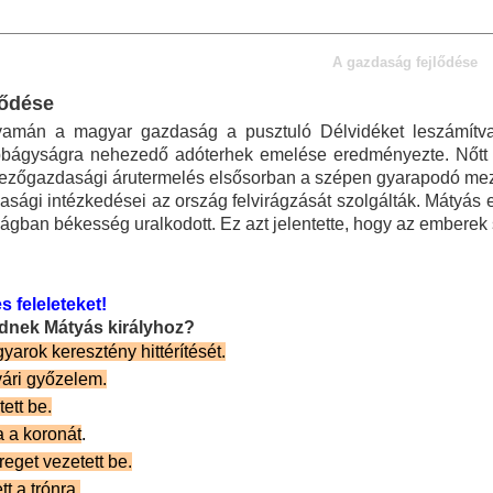
A gazdaság fejlődése
lődése
yamán a magyar gazdaság a pusztuló Délvidéket leszámítva 
bágyságra nehezedő adóterhek emelése eredményezte. Nőtt a
mezőgazdasági árutermelés elsősorban a szépen gyarapodó mez
asági intézkedései az ország felvirágzását szolgálták. Mátyás er
ágban békesség uralkodott. Ez azt jelentette, hogy az emberek s
s feleleteket!
ődnek Mátyás királyhoz?
yarok keresztény hittérítését.
ári győzelem.
ett be.
a a koronát
.
eget vezetett be.
t a trónra.