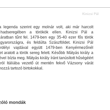
Kinizsi Pál
a legenda szerint egy molnár volt, aki már harcolt
hadseregében a törökök ellen. Kinizsi Pál a
áratban tűnt fel. 1479-ben egy 35-40 ezer fős török
yarországra, és feldúlta Szászföldet. Kinizsi Pál
erdélyi vajdával együtt 1479-ben Kenyérmezőnél
 aratott a török sereg felett. Később Mátyás király a
vel bízta meg. Mátyás király íránt tanúsított hűségéért
ól Itáliába vezető út mentén fekvő Vázsony várát
 hozzá tartozó birtokokkal.
szóló mondák