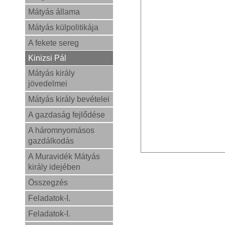
Mátyás állama
Mátyás külpolitikája
A fekete sereg
Kinizsi Pál
Mátyás király
jövedelmei
Mátyás király bevételei
A gazdaság fejlődése
A háromnyomásos
gazdálkodás
A Muravidék Mátyás
király idejében
Összegzés
Feladatok-I.
Feladatok-I.