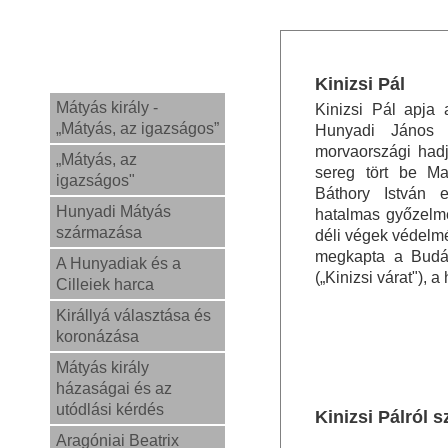
Kinizsi Pál
Mátyás király -
Kinizsi Pál apja 
„Mátyás, az igazságos”
Hunyadi János 
morvaországi hadj
„Mátyás, az
sereg tört be Mag
igazságos"
Báthory István 
Hunyadi Mátyás
hatalmas győzelmet
származása
déli végek védelmé
megkapta a Budár
A Hunyadiak és a
(„Kinizsi várat"), a
Cilleiek harca
Királlyá választása és
koronázása
Mátyás király
házaságai és az
utódlási kérdés
Kinizsi Pálról 
Aragóniai Beatrix