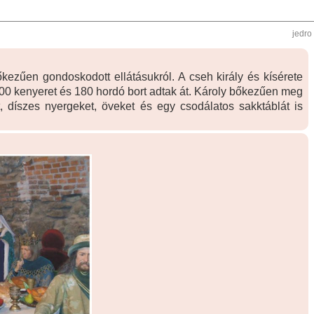
jedro
őkezűen gondoskodott ellátásukról. A cseh király és kísérete
00 kenyeret és 180 hordó bort adtak át. Károly bőkezűen meg
, díszes nyergeket, öveket és egy csodálatos sakktáblát is