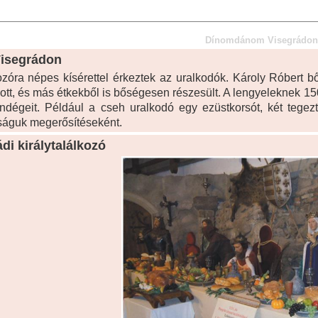
Dínomdánom Visegrádon
isegrádon
ozóra népes kísérettel érkeztek az uralkodók. Károly Róbert b
ott, és más étkekből is bőségesen részesült. A lengyeleknek 15
ndégeit. Például a cseh uralkodó egy ezüstkorsót, két tegezt
tságuk megerősítéseként.
di királytalálkozó