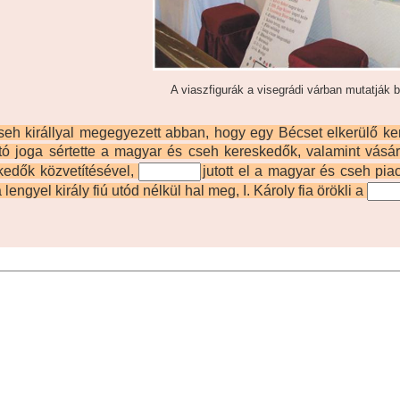
A viaszfigurák a visegrádi várban mutatják
seh királlyal megegyezett abban, hogy egy Bécset elkerülő kere
tó joga sértette a magyar és cseh kereskedők, valamint vásár
kedők közvetítésével,
jutott el a magyar és cseh pia
 lengyel király fiú utód nélkül hal meg, I. Károly fia örökli a