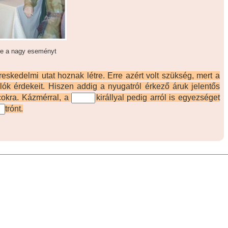
 be a nagy eseményt
skedelmi utat hoznak létre. Erre azért volt szükség, mert a
lók érdekeit. Hiszen addig a nyugatról érkező áruk jelentős
cokra.
Kázmérral, a
királlyal pedig arról is egyezséget
trónt.