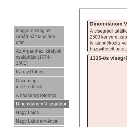
Dínomdánom V
Magyarország az
A visegrádi találk
Árpád-ház kihalása
2500 kenyeret kap
után
is ajándékozta ve
hazavihetett bará
Az Árpád-házi királyok
családfája (1074-
1335-ös visegrá
1301)
Károly Róbert
Gazdasági
intézkedések
A hadsereg reformja
Dínomdánom Visegrádon
Nagy Lajos
Nagy Lajos törvényei