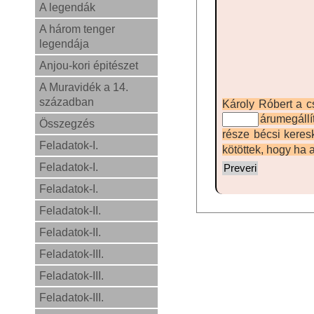
A legendák
A három tenger
legendája
Anjou-kori épitészet
A Muravidék a 14.
században
Károly Róbert a c
árumegállí
Összegzés
része bécsi keres
Feladatok-I.
kötöttek, hogy ha a
Feladatok-I.
Feladatok-I.
Feladatok-II.
Feladatok-II.
Feladatok-III.
Feladatok-III.
Feladatok-III.