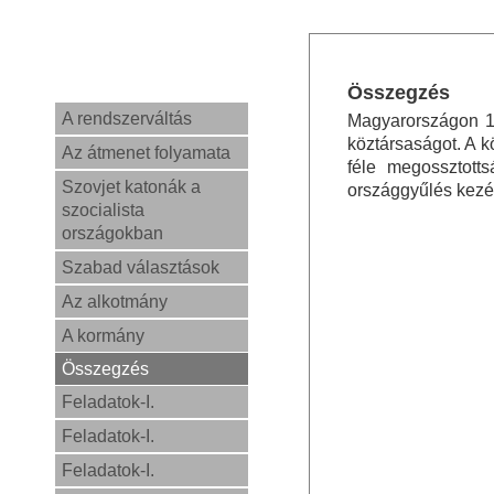
Összegzés
A rendszerváltás
Magyarországon 19
köztársaságot. A k
Az átmenet folyamata
féle megossztott
Szovjet katonák a
országgyűlés kezéb
szocialista
országokban
Szabad választások
Az alkotmány
A kormány
Összegzés
Feladatok-I.
Feladatok-I.
Feladatok-I.