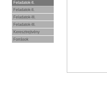
Feladatok-II.
Feladatok-II.
Feladatok-III.
Feladatok-III.
Keresztrejtvény
Források
0,