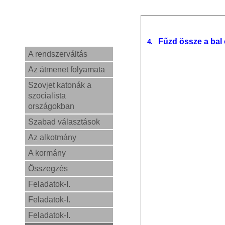
Fűzd össze a bal
4.
A rendszerváltás
Az átmenet folyamata
Szovjet katonák a
szocialista
országokban
Szabad választások
Az alkotmány
A kormány
Összegzés
Feladatok-I.
Feladatok-I.
Feladatok-I.