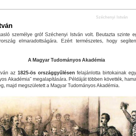
Széchenyi István
tván
asló személye gróf Széchenyi István volt. Beutazta szinte e
ország elmaradottságára. Ezért természetes, hogy segíteni
A Magyar Tudományos Akadémia
stván az
1825-ös országgyűlésen
felajánlotta birtokainak eg
s Akadémia" megalapítására. Példáját többen követték, hama
eg, majd megszületett a Magyar Tudományos Akadémia.