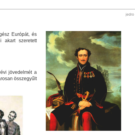
jedro
gész Európát, és
 akart szeretett
yévi jövedelmét a
rosan összegyűlt