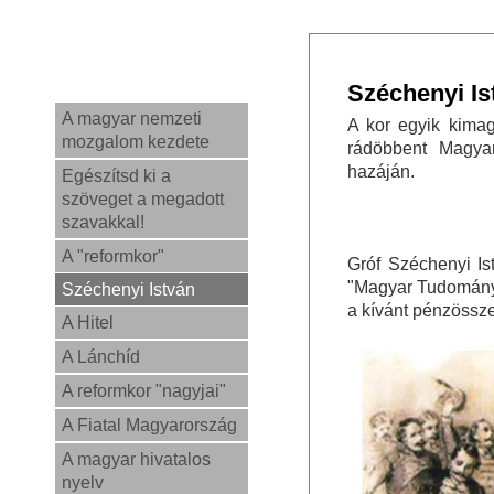
Széchenyi Is
A magyar nemzeti
A kor egyik kimag
mozgalom kezdete
rádöbbent Magyar
hazáján.
Egészítsd ki a
szöveget a megadott
szavakkal!
A "reformkor"
Gróf Széchenyi I
"Magyar Tudományo
Széchenyi István
a kívánt pénzössz
A Hitel
A Lánchíd
A reformkor "nagyjai"
A Fiatal Magyarország
A magyar hivatalos
nyelv