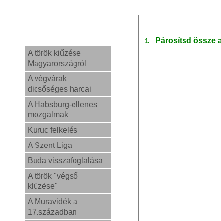
Párosítsd össze 
1.
A török kiűzése
Magyarországról
A végvárak
dicsőséges harcai
A Habsburg-ellenes
mozgalmak
Kuruc felkelés
A Szent Liga
Buda visszafoglalása
A török "végső
kiüzése"
A Muravidék a
17.században