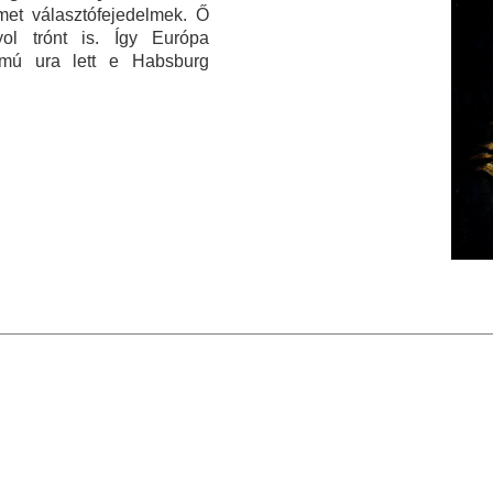
met választófejedelmek. Ő
ol trónt is. Így Európa
lmú ura lett e Habsburg