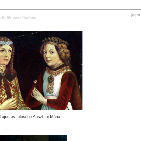
jedro
örökök veszélyében
 Lajos és felesége Ausztriai Mária