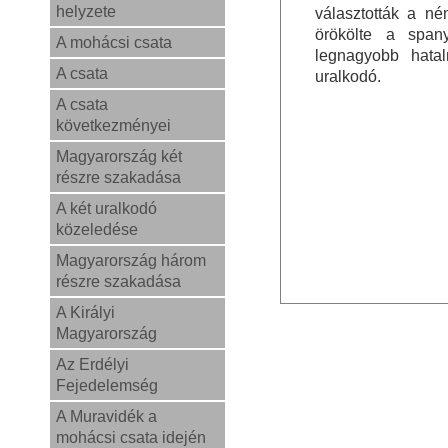
helyzete
választották a né
örökölte a spany
A mohácsi csata
legnagyobb hata
A csata
uralkodó.
A csata
következményei
Magyarország két
részre szakadása
A két uralkodó
közeledése
Magyarország három
részre szakadása
A Királyi
Magyarország
Az Erdélyi
Fejedelemség
A Muravidék a
mohácsi csata idején