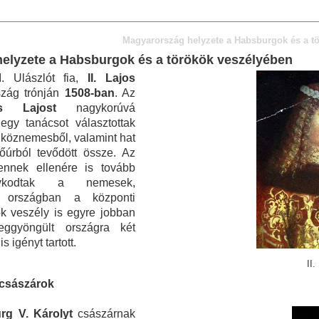
Magyarország helyzete a Habsburgok és a t
elyzete a Habsburgok és a törökök veszélyében
. Ulászlót fia,
II. Lajos
szág trónján
1508-ban
. Az
es Lajost
nagykorúvá
 egy tanácsot választottak
 köznemesből, valamint hat
őúrból tevődött össze. Az
ennek ellenére is tovább
álykodtak a nemesek,
 országban a központi
ök veszély is egyre jobban
eggyöngült országra két
s igényt tartott.
II.
 császárok
rg V. Károlyt
császárnak