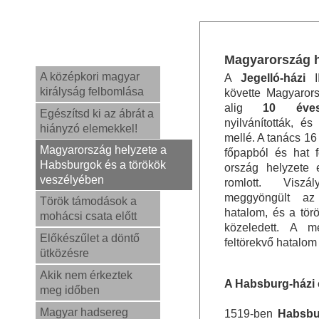
Magyarország h
A középkori magyar
A
Jegelló-házi
II
királyság felbomlása
követte Magyaror
alig
10 év
Egészítsd ki az ábrát a
nyilvánították, és
hiányzó elemekkel!
mellé. A tanács 16
Magyarország helyzete a
főpapból és hat f
Habsburgok és a törökök
ország helyzete 
veszélyében
romlott. Visz
meggyöngült az
Török támodások a
hatalom, és a tör
mohácsi csata előtt
közeledett. A m
Előkészűlet a döntő
feltörekvő hatalom i
ütközésre
Akik nem érkeztek
A Habsburg-házi
meg időben
Magyar hadsereg
1519-ben
Habsbu