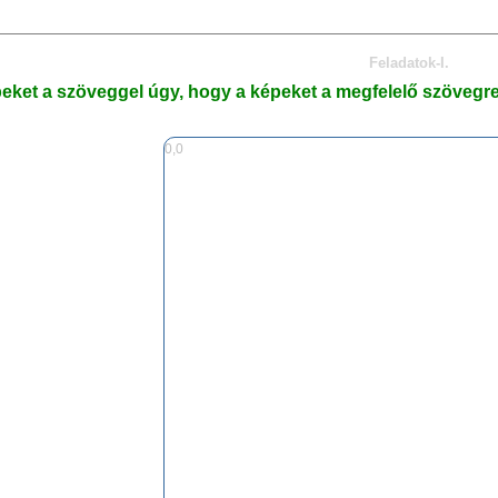
Feladatok-I.
eket a szöveggel úgy, hogy a képeket a megfelelő szövegr
0,0