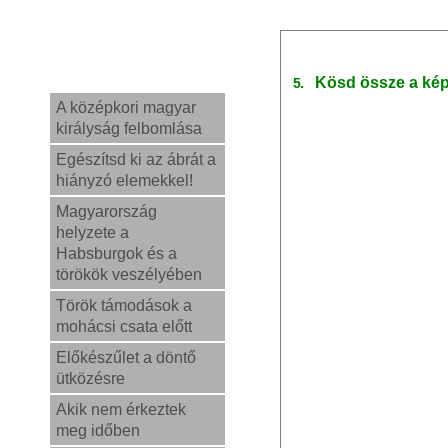
Kösd össze a kép
5.
A középkori magyar
királyság felbomlása
Egészítsd ki az ábrát a
hiányzó elemekkel!
Magyarország
helyzete a
Habsburgok és a
törökök veszélyében
Török támodások a
mohácsi csata előtt
Előkészűlet a döntő
ütközésre
Akik nem érkeztek
meg időben