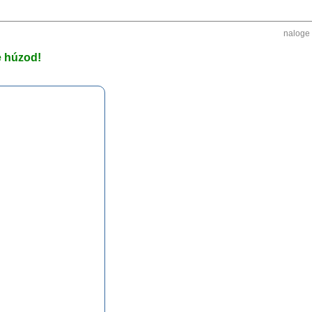
naloge
e húzod!