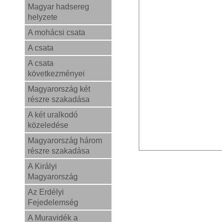
Magyar hadsereg
helyzete
A mohácsi csata
A csata
A csata
következményei
Magyarország két
részre szakadása
A két uralkodó
közeledése
Magyarország három
részre szakadása
A Királyi
Magyarország
Az Erdélyi
Fejedelemség
A Muravidék a