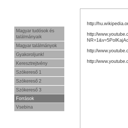
http://hu.wikiped
Magyar tudósok és
http://www.youtube
találmányaik
NR=1&v=5PoIKajAc
Magyar találmányok
http://www.youtub
Gyakoroljunk!
http://www.youtub
Keresztrejtvény
Szókereső 1
Szókereső 2
Szókereső 3
Források
Vsebina