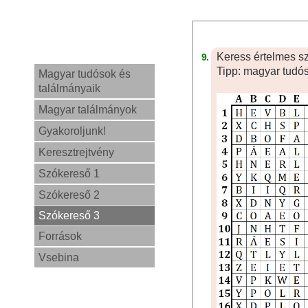
Keress értelmes sza
9.
Tipp: magyar tudóso
Magyar tudósok és
találmányaik
Magyar találmányok
Gyakoroljunk!
Keresztrejtvény
Szókereső 1
Szókereső 2
Szókereső 3
Források
Vsebina