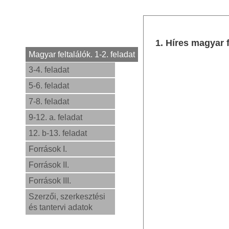
1. Híres magyar f
Magyar feltalálók. 1-2. feladat
3-4. feladat
5-6. feladat
7-8. feladat
9-12. a. feladat
12. b-13. feladat
Források I.
Források II.
Források III.
Szerzői, szerkesztési
és tantervi adatok