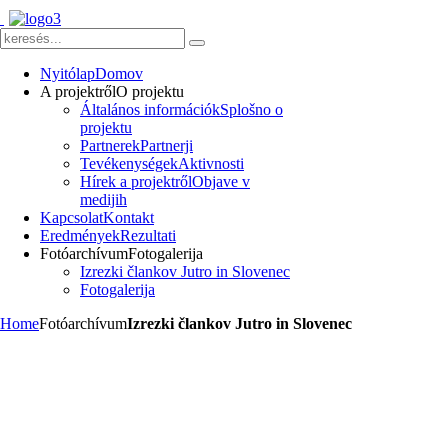
Nyitólap
Domov
A projektről
O projektu
Általános információk
Splošno o
projektu
Partnerek
Partnerji
Tevékenységek
Aktivnosti
Hírek a projektről
Objave v
medijih
Kapcsolat
Kontakt
Eredmények
Rezultati
Fotóarchívum
Fotogalerija
Izrezki člankov Jutro in Slovenec
Fotogalerija
Home
Fotóarchívum
Izrezki člankov Jutro in Slovenec