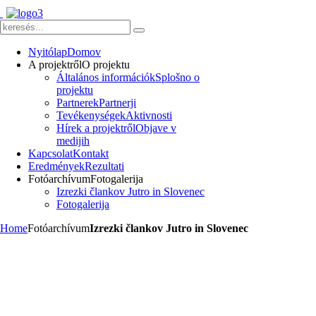
Nyitólap
Domov
A projektről
O projektu
Általános információk
Splošno o
projektu
Partnerek
Partnerji
Tevékenységek
Aktivnosti
Hírek a projektről
Objave v
medijih
Kapcsolat
Kontakt
Eredmények
Rezultati
Fotóarchívum
Fotogalerija
Izrezki člankov Jutro in Slovenec
Fotogalerija
Home
Fotóarchívum
Izrezki člankov Jutro in Slovenec