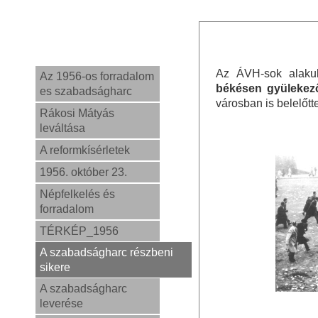
Az ÁVH-sok alakul
Az 1956-os forradalom
békésen gyülekez
es szabadságharc
városban is belelőt
Rákosi Mátyás
leváltása
A reformkísérletek
1956. október 23.
Népfelkelés és
forradalom
TÉRKÉP_1956
A szabadságharc részbeni
sikere
A szabadságharc
leverése