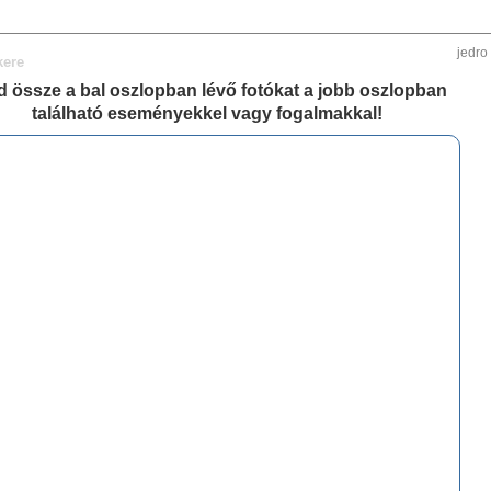
jedro
kere
d össze a bal oszlopban lévő fotókat a jobb oszlopban
található eseményekkel vagy fogalmakkal!