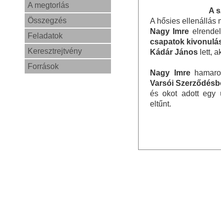
A megtorlás
A s
Összegzés
A hősies ellenállás 
Nagy Imre
elrendel
Feladatok
csapatok kivonulá
Keresztrejtvény
Kádár János
lett, a
Források
Nagy Imre
hamaros
Varsói Szerződésb
és okot adott egy 
eltűnt.