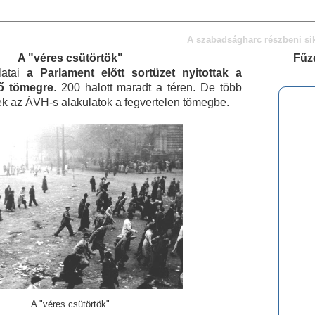
A szabadságharc részbeni si
A "véres csütörtök"
Fűz
atai
a Parlament előtt sortüzet nyitottak a
ő tömegre
. 200 halott maradt a téren. De több
tek az ÁVH-s alakulatok a fegvertelen tömegbe.
A "véres csütörtök"