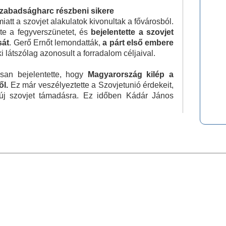
zabadságharc részbeni sikere
miatt a szovjet alakulatok kivonultak a fővárosból.
te a fegyverszünetet, és
bejelentette a szovjet
sát
. Gerő Ernőt lemondatták,
a párt első embere
ki látszólag azonosult a forradalom céljaival.
an bejelentette, hogy
Magyarország kilép a
ől.
Ez már veszélyeztette a Szovjetunió érdekeit,
új szovjet támadásra. Ez időben Kádár János
0,0