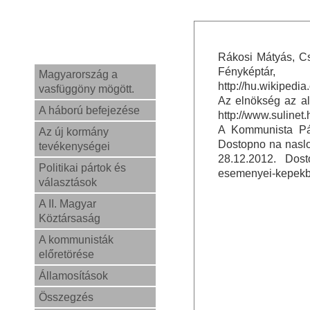
Rákosi Mátyás, Cs
Fényképtár
Magyarország a
http://hu.wikip
vasfüggöny mögött.
Az elnökség az al
A háború befejezése
http://www.sulinet
A Kommunista Pár
Az új kormány
Dostopno na naslo
tevékenységei
28.12.2012. Dosto
Politikai pártok és
esemenyei-kepekbe
választások
A II. Magyar
Köztársaság
A kommunisták
előretörése
Államosítások
Összegzés