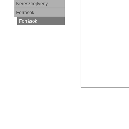
Keresztrejtvény
Források
Források