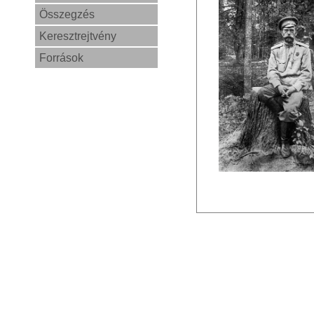
Összegzés
Keresztrejtvény
Források