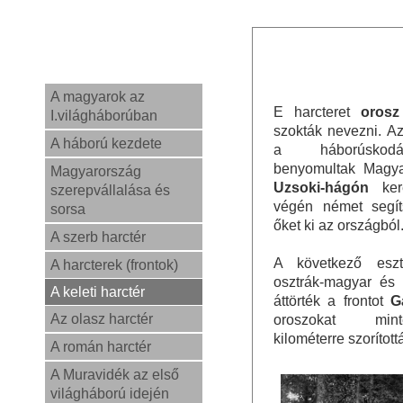
A magyarok az
E harcteret
orosz
I.világháborúban
szokták nevezni. A
A háború kezdete
a háborúskod
benyomultak Magya
Magyarország
Uzsoki-hágón
kere
szerepvállalása és
végén német segít
sorsa
őket ki az országból
A szerb harctér
A következő esz
A harcterek (frontok)
osztrák-magyar és
A keleti harctér
áttörték a frontot
G
Az olasz harctér
oroszokat mi
kilométerre szorított
A román harctér
A Muravidék az első
világháború idején