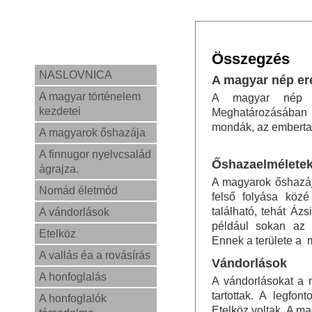
Összegzés
NASLOVNICA
A magyar nép er
A magyar történelem
A magyar nép er
kezdetei
Meghatározásában 
mondák, az embertan
A magyarok őshazája
A finnugor nyelvcsalád
Őshazaelmélete
ágrajza.
A magyarok őshazájá
Nomád életmód
felső folyása közé
található, tehát Áz
A vándorlások
például sokan az 
Etelköz
Ennek a területe a 
A vallás éa a rovásírás
Vándorlások
A honfoglalás
A vándorlásokat a 
tartottak. A legfo
A honfoglalók
Etelköz voltak. A m