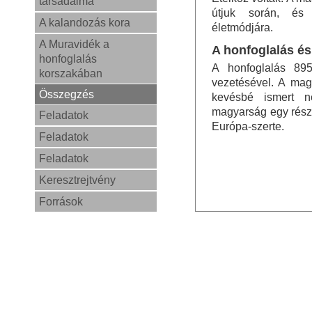
társadalma
útjuk során, és 
A kalandozás kora
életmódjára.
A Muravidék a
A honfoglalás é
honfoglalás
A honfoglalás 895
korszakában
vezetésével. A mag
Összegzés
kevésbé ismert n
magyarság egy rész
Feladatok
Európa-szerte.
Feladatok
Feladatok
Keresztrejtvény
Források