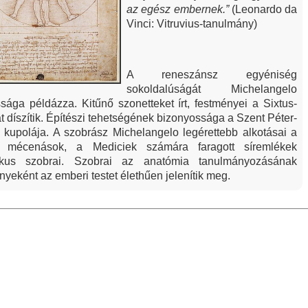
az egész embernek.”
(Leonardo da
Vinci: Vitruvius-tanulmány)
A reneszánsz egyéniség
sokoldalúságát Michelangelo
ága példázza. Kitűnő szonetteket írt, festményei a Sixtus-
t díszítik. Építészi tehetségének bizonyossága a Szent Péter-
a kupolája. A szobrász Michelangelo legérettebb alkotásai a
ei mécenások, a Mediciek számára faragott síremlékek
rikus szobrai. Szobrai az anatómia tanulmányozásának
yeként az emberi testet élethűen jelenítik meg.