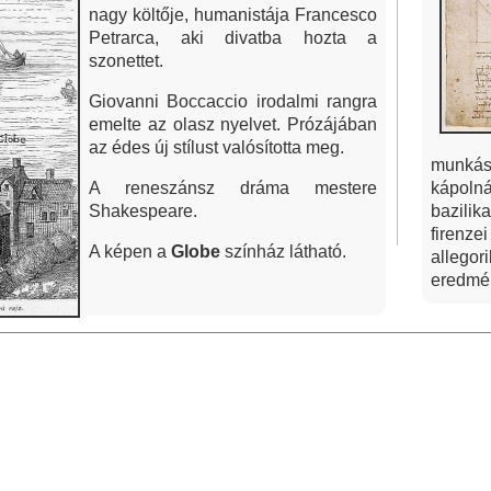
nagy költője, humanistája Francesco
Petrarca, aki divatba hozta a
szonettet.
Giovanni Boccaccio irodalmi rangra
emelte az olasz nyelvet. Prózájában
az édes új stílust valósította meg.
munkáss
A reneszánsz dráma mestere
kápolná
Shakespeare.
bazilik
firenz
A képen a
Globe
színház látható.
allego
eredmén