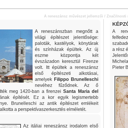
A reneszánsz művészet jellemzői / Značilnosti
KÉPZ
A reneszánszban megnőtt a
A ren
világi építészet jelentősége:
felfede
paloták, kastélyok, könytárak
szabado
és színházak épültek. Az új
a rész 
eszme központja két
Jelent
évszázadon keresztül Firenze
Michela
volt. Itt épültek a reneszánsz
Pieter 
első építészeti alkotásai,
amelyek
Filippo Brunelleschi
nevéhez fűződnek. Az ő
ezdték meg 1420-ban a firenzei
Santa Maria del
ának építését. Ez a kor egyik legismertebb
énye. Brunelleschi az antik építészet emlékeit
kotta a perspektívaszerkesztés elméletét.
Az itáliai reneszánsz irodalom első