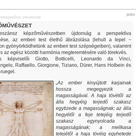
jedro
 renesančne umetnosti
ŐMŰVÉSZET
eszánsz képzőművészetben újdonság a perspektíva
zése, az emberi test élethű ábrázolása (lehull a lepel −
n gyönyörködhetünk az emberi test szépségeiben), valamint
és az egész közötti harmónia megteremtésére való törekvés.
ős képviselői Giotto, Botticelli, Leonardo da Vinci,
ngelo, Raffaello, Giorgione, Tiziano, Dürer, Hans Holbein és
Bruegel.
„Az ember kinyújtott karjainak
hossza megegyezik a
magasságával. A haja tövétől az
álla hegyéig terjedő szakasz
egytizede a magasságnak; az álla
hegyétől a feje tetejéig terjedő
szakasz egynyolcada a
magasságának; a mellkasa
tetejétől a haja tövéig egyhetede