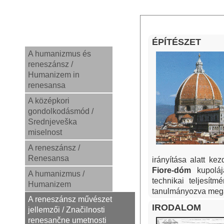
ÉPÍTÉSZET
A humanizmus és
reneszánsz /
Humanizem in
renesansa
A középkori
gondolkodásmód /
Srednjeveška
miselnost
A reneszánsz /
Renesansa
irányítása alatt k
Fiore-dóm
kupoláj
A humanizmus /
technikai teljesítm
Humanizem
tanulmányozva megal
A reneszánsz művészet
IRODALOM
jellemzői / Značilnosti
renesančne umetnosti