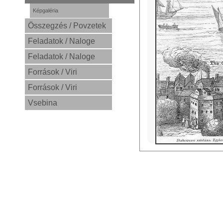
Képgaléria
Összegzés / Povzetek
Feladatok / Naloge
Feladatok / Naloge
Források / Viri
Források / Viri
Vsebina