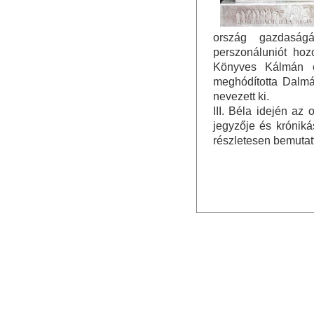
ország gazdaságá
perszonáluniót hozo
Könyves Kálmán ez
meghódította Dalmác
nevezett ki.
III. Béla idején az
jegyzője és krónik
részletesen bemutatt