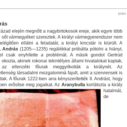
jedro
drás
zázad elején megnőtt a nagybirtokosok ereje, akik egyre több
t, sőt vármegyéket szereztek. A királyi vármegyerendszer nem
elégítően ellátni a feladatát, a királyi kincstár is kiürült. A
I. András
(1205—1235) regálékkal próbálta pótolni a hiányt,
el csak enyhítette a problémát. A másik gondot Gertrúd
é okozta, akinek rokonai tekintélyes állami hivatalokat kaptak,
 az ellenzéki főurak meggyilkolták a királynét. Az
tlenség társadalmi mozgalommá fajult, amit a szerviensek is
tak. A főurak 1222-ben arra kényszerítették II. Andrást, hogy
yben
erősítse meg jogaikat. Az
Aranybulla
korlátozta a király
hatalmát,
de