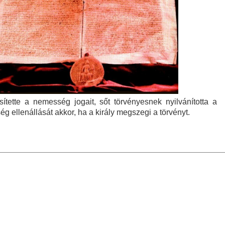
ítette a nemesség jogait, sőt törvényesnek nyilvánította a
g ellenállását akkor, ha a király megszegi a törvényt.