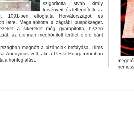
szigorította István király
törvényeit, és fellendítette az
t. 1091-ben elfoglalta Horvátországot, és
tt létre. Megalapította a zágrábi püspökséget.
eket a sikereket még gyarapította, hiszen
iát, az újonnan meghódított terület élére bánt
 országban megnőtt a bizánciak befolyása. Híres
ása Anonymus volt, aki a Gesta Hungarorumban
a a honfoglalást.
megerős
nemessé