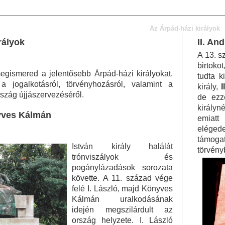
Az Árpád-házi királyok
rályok
II. An
A 13. s
birtoko
gismered a jelentősebb Árpád-házi királyokat.
tudta ki
 jogalkotásról, törvényhozásról, valamint a
király,
I
ország újjászervezéséről.
de ezz
királyn
nyves Kálmán
emiatt
elégede
támogat
István király halálát
törvén
trónviszályok és
pogánylázadások sorozata
követte. A 11. század vége
felé I. László, majd Könyves
Kálmán uralkodásának
idején megszilárdult az
ország helyzete. I. László