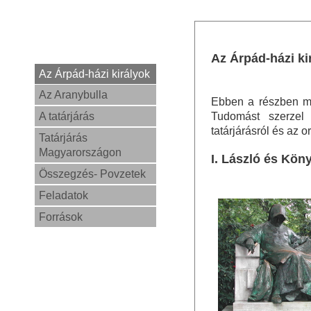
Az Árpád-házi ki
Az Árpád-házi királyok
Az Aranybulla
Ebben a részben me
A tatárjárás
Tudomást szerzel a
tatárjárásról és az 
Tatárjárás
Magyarországon
I. László és Kö
Összegzés- Povzetek
Feladatok
Források