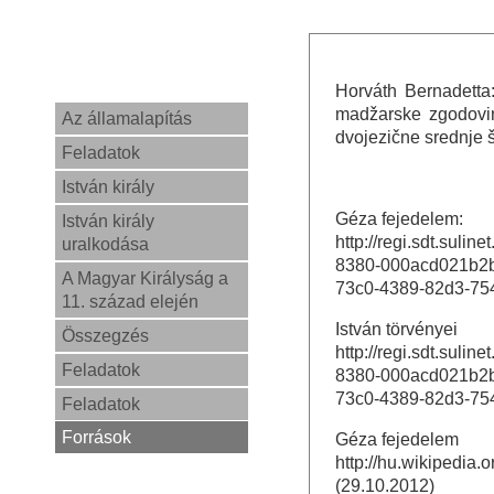
Horváth Bernadetta
madžarske zgodovin
Az államalapítás
dvojezične srednje 
Feladatok
István király
Géza fejedelem:
István király
http://regi.sdt.suli
uralkodása
8380-000acd021b2
A Magyar Királyság a
73c0-4389-82d3-75
11. század elején
István törvényei
Összegzés
http://regi.sdt.suli
Feladatok
8380-000acd021b2
73c0-4389-82d3-75
Feladatok
Források
Géza fejedelem
http://hu.wikipedia.
(29.10.2012)