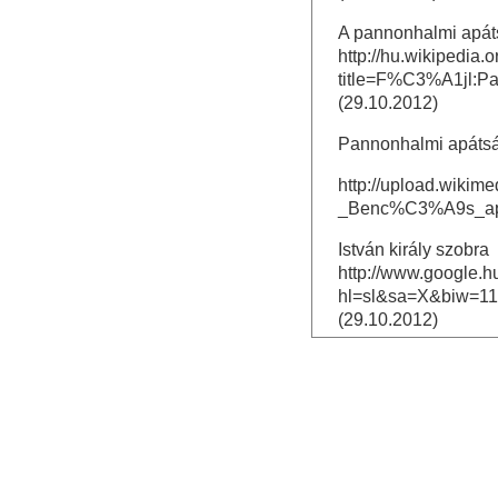
A pannonhalmi apáts
http://hu.wikipedia.
title=F%C3%A1jl:
(29.10.2012)
Pannonhalmi apáts
http://upload.wiki
_Benc%C3%A9s_ap
István király szobra
http://www.google.h
hl=sl&sa=X&biw=11
(29.10.2012)
Koronázási jelvény
http://www.google.h
num=10&hl=sl&sa=X
zsuzsanna-blogja/2
resz&docid=Q-
EnfcCdwydmJM&imgurl