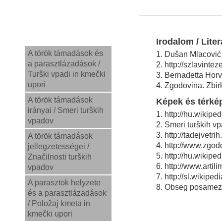
Irodalom / Liter
A török támadások és
1. Dušan Mlacović 
a parasztlázadások /
2. http://szlavinte
Turški vpadi in kmečki
3. Bernadetta Hor
upori
4. Zgodovina. Zbirk
A török támadások
Képek és térkép
irányai / Smeri turških
1. http://hu.wik
vpadov
2. Smeri turških vp
3. http://tadejvetr
A török támadások
4. http://www.zgod
jellegzetességei /
5. http://hu.wik
Značilnosti turških
6. http://www.artil
vpadov
7. http://sl.wikiped
A parasztok helyzete
8. Obseg posamezni
és a parasztlázadások
/ Položaj kmeta in
kmečki upori