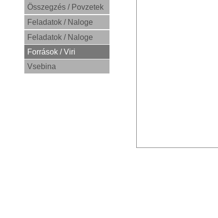
Összegzés / Povzetek
Feladatok / Naloge
Feladatok / Naloge
Források / Viri
Vsebina