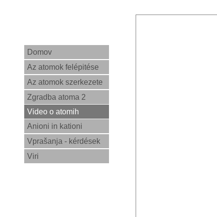
Domov
Az atomok felépitése
Az atomok szerkezete
Zgradba atoma 2
Video o atomih
Anioni in kationi
Vprašanja - kérdések
Viri