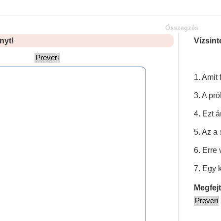
Összegzés
nyt!
Vízsint
1. Amit 
3. A pr
4. Ezt á
5. Az a
6. Erre
7. Egy 
Megfejt