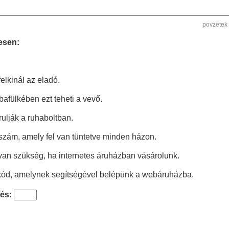
povzetek
esen:
felkinál az eladó.
óbafülkében ezt teheti a vevő.
rulják a ruhaboltban.
 szám, amely fel van tüntetve minden házon.
 van szükség, ha internetes áruházban vásárolunk.
kód, amelynek segítségével belépünk a webáruházba.
és: