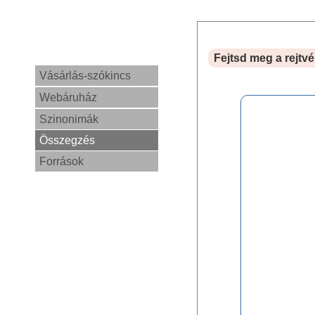
Fejtsd meg a rejtvé
Vásárlás-szókincs
Webáruház
Szinonimák
Összegzés
Források