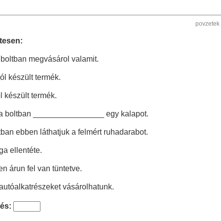
povzetek
tesen:
a boltban megvásárol valamit.
ól készült termék.
l készült termék.
 a boltban ________________ egy kalapot.
ltban ebben láthatjuk a felmért ruhadarabot.
ga ellentéte.
en árun fel van tüntetve.
 autóalkatrészeket vásárolhatunk.
és: