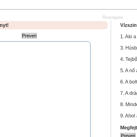
Összegzés
nyt!
Vízszin
1. Aki 
3. Húsb
4. Tejbő
5. A nő
6. A bo
7. A drá
8. Mind
9. Ahol
Megfejt