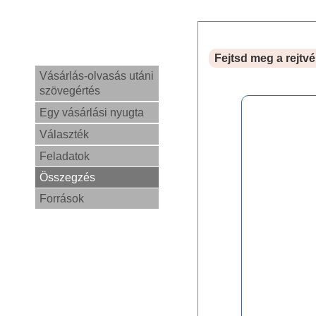
Fejtsd meg a rejtvé
Vásárlás-olvasás utáni
szövegértés
Egy vásárlási nyugta
Választék
Feladatok
Összegzés
Források