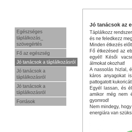
Jó tanácsok az e
Egészséges
Táplálkozz rendszer
táplálkozás_
és ne feledkezz meg 
szövegértés
Minden étkezés előt
Fő étkezésed az eb
Fő az egészség
egyél! Késői vacs
Jó tanácsok a táplálkozásról
álmokat okozhat!
A nassolás hizlal, 
Jó tanácsok a
káros anyagokat is
táplálkozásról
pattogatott kukoricát
Jó tanácsok a
Egyél lassan, és é
táplálkozásról
amikor még nem érz
gyomrod!
Források
Nem mindegy, hogy m
energiára van szüks