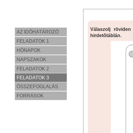
Válaszolj rövide
AZ IDŐHATÁROZÓ
hirdetőtáblán.
FELADATOK 1
HÓNAPOK
NAPSZAKOK
FELADATOK 2
FELADATOK 3
ÖSSZEFOGLALÁS
FORRÁSOK