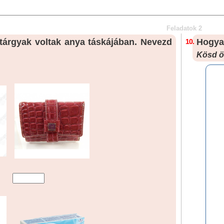
Feladatok 2
 tárgyak voltak anya táskájában. Nevezd
Hogya
10.
Kösd ö