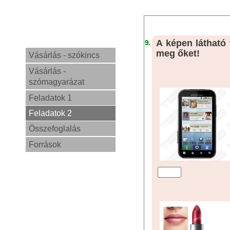
A képen látható
9.
meg őket!
Vásárlás - szókincs
Vásárlás -
szómagyarázat
Feladatok 1
Feladatok 2
Összefoglalás
Források