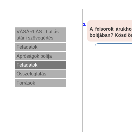
3.
A felsorolt árukh
VÁSÁRLÁS - hallás
boltjában? Kösd ös
utáni szövegértés
Feladatok
Apróságok boltja
Feladatok
Összefoglalás
Források