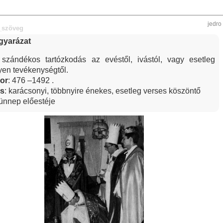
jedro
_szöveg
yarázat
szándékos tartózkodás az evéstől, ivástól, vagy esetleg
yen tevékenységtől.
or
: 476
–
1492 .
ás
: karácsonyi, többnyire énekes, esetleg verses köszöntő
 ünnep előestéje