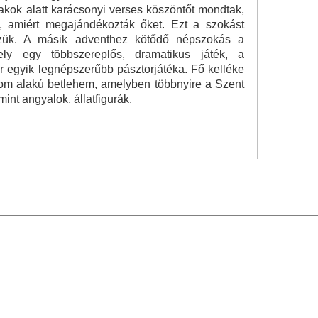
kok alatt karácsonyi verses köszöntőt mondtak,
, amiért megajándékozták őket. Ezt a szokást
zük. A másik adventhez kötődő népszokás a
ly egy többszereplős, dramatikus játék, a
 egyik legnépszerűbb pásztorjátéka. Fő kelléke
lom alakú betlehem, amelyben többnyire a Szent
mint angyalok, állatfigurák.