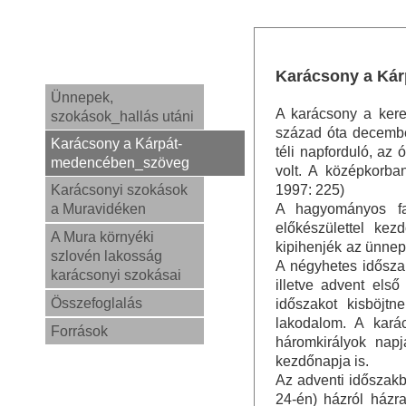
Karácsony a Ká
Ünnepek,
A karácsony a kere
szokások_hallás utáni
század óta decembe
Karácsony a Kárpát-
téli napforduló, az
medencében_szöveg
volt. A középkorba
Karácsonyi szokások
1997: 225)
a Muravidéken
A hagyományos fa
előkészülettel kez
A Mura környéki
kipihenjék az ünnep
szlovén lakosság
A négyhetes idősza
karácsonyi szokásai
illetve advent els
Összefoglalás
időszakot kisböjtn
lakodalom. A kará
Források
háromkirályok napj
kezdőnapja is.
Az adventi időszakb
24-én) házról házra