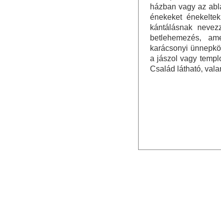
házban vagy az abla
énekeket énekeltek
kántálásnak nevez
betlehemezés, ame
karácsonyi ünnepkör
a jászol vagy temp
Család látható, vala