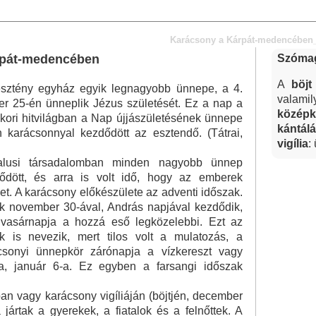
Karácsony a Kárpát-medencében
rpát-medencében
Szómag
A
böjt
sztény egyház egyik legnagyobb ünnepe, a 4.
valamil
r 25-én ünneplik Jézus születését. Ez a nap a
középk
 ókori hitvilágban a Nap újjászületésének ünnepe
kántál
n karácsonnyal kezdődött az esztendő. (Tátrai,
vigília
:
lusi társadalomban minden nagyobb ünnep
dődött, és arra is volt idő, hogy az emberek
et. A karácsony előkészülete az adventi időszak.
k november 30-ával, András napjával kezdődik,
ő vasárnapja a hozzá eső legközelebbi. Ezt az
ek is nevezik, mert tilos volt a mulatozás, a
csonyi ünnepkör zárónapja a vízkereszt vagy
a, január 6-a. Ez egyben a farsangi időszak
an vagy karácsony vigíliáján (böjtjén, december
 jártak a gyerekek, a fiatalok és a felnőttek. A