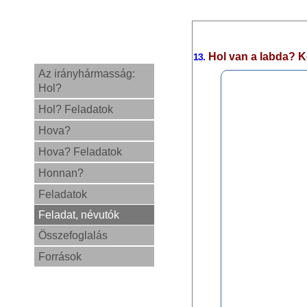
Hol van a labda?
K
13.
Az irányhármasság:
Hol?
Hol? Feladatok
Hova?
Hova? Feladatok
Honnan?
Feladatok
Feladat, névutók
Összefoglalás
Források