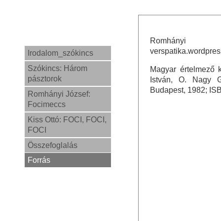
Romhányi J
verspatika.wordpres
Irodalom_szókincs
Szókincs: Három
Magyar értelmező k
pásztorok
István, O. Nagy G
Budapest, 1982; ISBN
Romhányi József:
Focimeccs
Kiss Ottó: FOCI, FOCI,
FOCI
Összefoglalás
Forrás