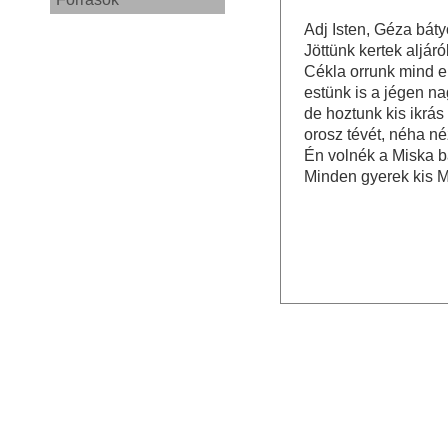
Adj Isten, Géza bátyó
Jöttünk kertek aljáról
Cékla orrunk mind el
estünk is a jégen na
de hoztunk kis ikrás
orosz tévét, néha n
Én volnék a Miska b
Minden gyerek kis M