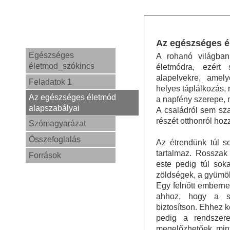
Az egészséges é
Egészséges
A rohanó világban
életmod_szókincs
életmódra, ezért 
alapelvekre, amel
Feladatok 1
helyes táplálkozás, 
Az egészséges életmód
a napfény szerepe, m
alapszabályai
A családról sem sz
részét otthonról hoz
Szómagyarázat
Összefoglalás
Az étrendünk túl so
tartalmaz. Rosszak
Források
este pedig túl sok
zöldségek, a gyümöl
Egy felnőtt emberne
ahhoz, hogy a sz
biztosítson. Ehhez k
pedig a rendszere
megelőzhetőek, mint 