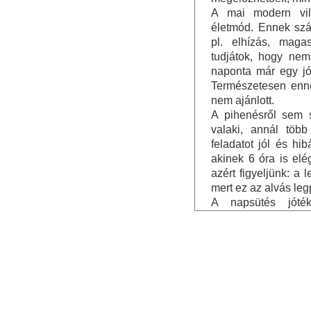
A mai modern vil
életmód. Ennek sz
pl. elhízás, maga
tudjátok, hogy nem
naponta már egy jó
Természetesen enn
nem ajánlott.
A pihenésről sem s
valaki, annál töb
feladatot jól és hi
akinek 6 óra is elé
azért figyeljünk: a 
mert ez az alvás le
A napsütés jóték
Természetesen hang
egyre erősebb az
tartózkodásra legalk
utáni időszak. S
napszemüveget.