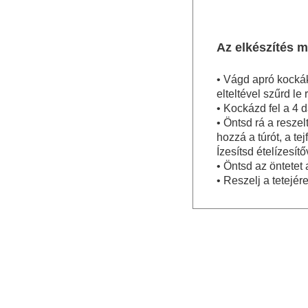
Az elkészítés 
• Vágd apró kocká
elteltével szűrd le 
• Kockázd fel a 4 d
• Öntsd rá a reszel
hozzá a túrót, a te
Ízesítsd ételízesítő
• Öntsd az öntetet 
• Reszelj a tetejére