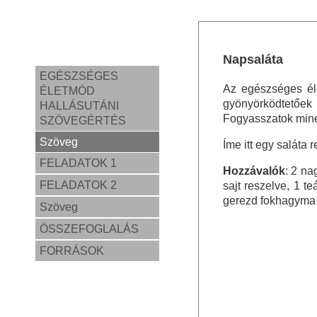
Napsaláta
EGÉSZSÉGES
Az egészséges él
ÉLETMÓD
gyönyörködtetőek
HALLÁSUTÁNI
Fogyasszatok minél
SZÖVEGÉRTÉS
Szöveg
Íme itt egy saláta 
FELADATOK 1
Hozzávalók
: 2 na
FELADATOK 2
sajt reszelve, 1 te
gerezd fokhagyma 
Szöveg
ÖSSZEFOGLALÁS
FORRÁSOK