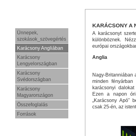
KARÁCSONY A 
Ünnepek,
A karácsonyt szert
szokások_szövegértés
különböznek. Néz
európai országokba
Karácsony Angliában
Karácsony
Anglia
Lengyelországban
Karácsony
Nagy-Britanniában a
Svédországban
minden fényárban 
karácsonyi dalokat
Karácsony
Ezen a napon óri
Magyarországon
„Karácsony Apó" b
Összefoglalás
csak 25-én, az istent
Források