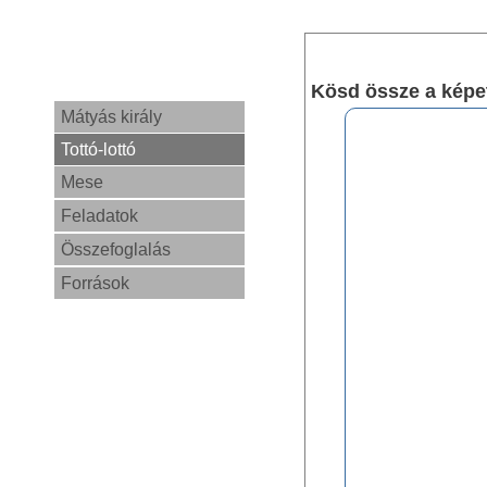
Kösd össze a képet
Mátyás király
Tottó-lottó
Mese
Feladatok
Összefoglalás
Források