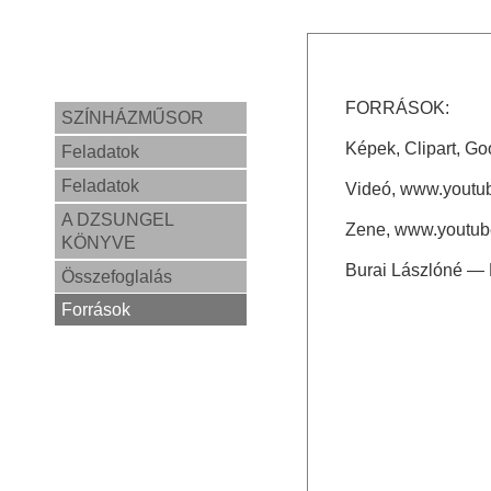
FORRÁSOK:
SZÍNHÁZMŰSOR
Képek, Clipart, G
Feladatok
Feladatok
Videó, www.youtub
A DZSUNGEL
Zene, www.youtube
KÖNYVE
Burai Lászlóné — 
Összefoglalás
Források