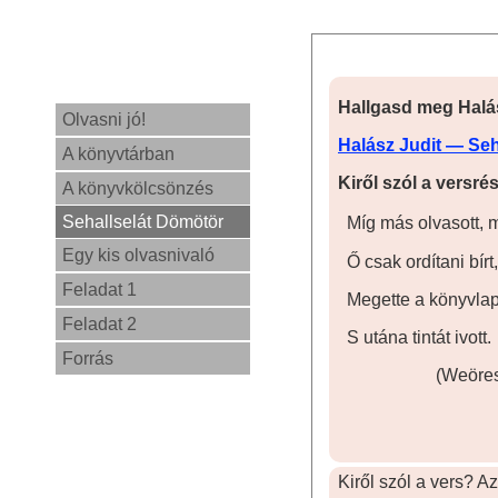
Hallgasd meg Halá
Olvasni jó!
Halász Judit — Se
A könyvtárban
Kiről szól a versré
A könyvkölcsönzés
Sehallselát Dömötör
Míg más olvasott, m
Egy kis olvasnivaló
Ő csak ordítani bírt,
Feladat 1
Megette a könyvlap
Feladat 2
S utána tintát ivott.
Forrás
(Weöre
Kiről szól a vers? 